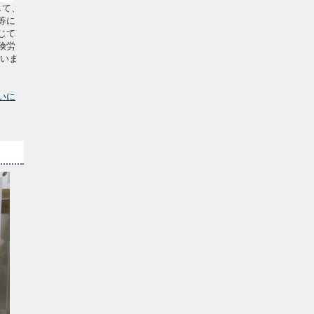
して、
等に
じて
険労
ていま
いに