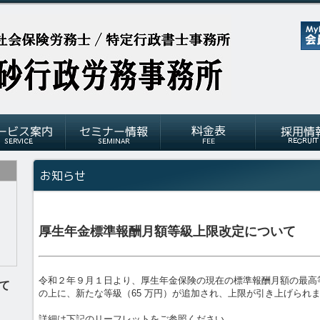
厚生年金標準報酬月額等級上限改定について
令和２年９月１日より、厚生年金保険の現在の標準報酬月額の最高等級
て
の上に、新たな等級（65 万円）が追加され、上限が引き上げられ
詳細は下記のリーフレットをご参照ください。