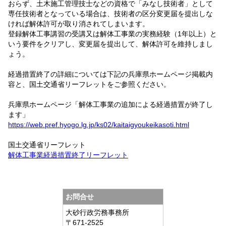
おらず、土木施工管理技士などの資格で「みなし技術者」として
専任技術者となっている場合は、技術者の区分変更届を提出しな
ければ解体許可が取り消されてしまいます。
登録解体工事講習の受講又は解体工事業の実務経験（1年以上）と
いう要件をクリアし、変更届を提出して、解体許可を維持しまし
ょう。
経過措置終了の詳細については下記の兵庫県ホームページ掲載内
容と、国土交通省リーフレットをご参照ください。
兵庫県ホームページ「解体工事業の追加による経過措置が終了し
ます」
https://web.pref.hyogo.lg.jp/ks02/kaitaigyoukeikasoti.html
国土交通省リーフレット
解体工事業経過措置終了リーフレット
お問合せ
大砂行政労務事務所
〒671-2525