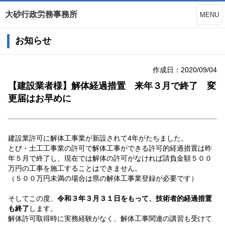
大砂行政労務事務所
MENU
お知らせ
作成日：2020/09/04
【建設業者様】解体経過措置 来年３月で終了 変
更届はお早めに
建設業許可に解体工事業が新設されて4年がたちました。
とび・土工工事業の許可で解体工事ができる許可的経過措置は昨
年５月で終了し、現在では解体の許可がなければ請負金額５００
万円の工事を施工することはできません。
（５００万円未満の場合は県の解体工事業登録が必要です）
そしてこの度、
令和３年３月３１日をもって、技術者的経過措置
も終了
します。
解体許可取得時に実務経験がなく、解体工事関連の講習も受けて