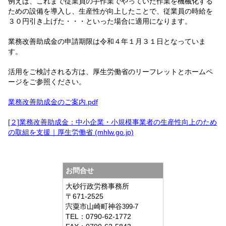
例えば、これまで従業員の手作業でやっていた作業を機械化する
ための設備を導入し、生産性が向上したことで、従業員の時給を
３０円引き上げた・・・といった場合に適用になります。
業務改善助成金の申請期限は令和４年１月３１日となっていま
す。
活用をご検討される方は、厚生労働省のリーフレットとホームペ
ージをご参照ください。
業務改善助成金のご案内.pdf
[２]業務改善助成金：中小企業・小規模事業者の生産性向上のため
の取組を支援｜厚生労働省 (mhlw.go.jp)
お問合せ
大砂行政労務事務所
〒671-2525
宍粟市山崎町神谷
399-7
TEL：
0790-62-1772