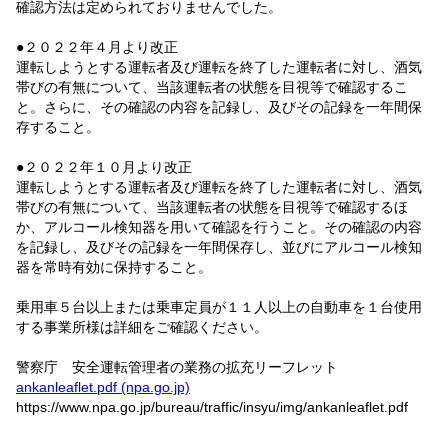
確認方法は定められておりませんでした。
●２０２２年４月より改正
運転しようとする運転者及び運転を終了した運転者に対し、酒気
帯びの有無について、当該運転者の状態を目視等で確認するこ
と。さらに、その確認の内容を記録し、及びその記録を一年間保
存すること。
●２０２２年１０月より改正
運転しようとする運転者及び運転を終了した運転者に対し、酒気
帯びの有無について、当該運転者の状態を目視等で確認するほ
か、アルコール検知器を用いて確認を行うこと。その確認の内容
を記録し、及びその記録を一年間保存し、並びにアルコール検知
器を常時有効に保持すること。
乗用車５台以上または乗車定員が１１人以上の自動車を１台使用
する事業所様は詳細をご確認ください。
警察庁 安全運転管理者の業務の拡充リーフレット
ankanleaflet.pdf (npa.go.jp)
https://www.npa.go.jp/bureau/traffic/insyu/img/ankanleaflet.pdf