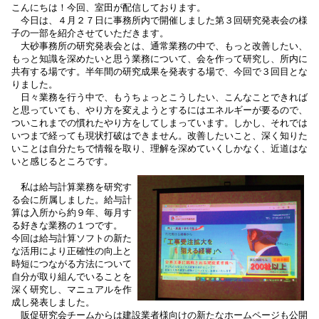
こんにちは！今回、室田が配信しております。
今日は、４月２７日に事務所内で開催しました第３回研究発表会の様
子の一部を紹介させていただきます。
大砂事務所の研究発表会とは、通常業務の中で、もっと改善したい、
もっと知識を深めたいと思う業務について、会を作って研究し、所内に
共有する場です。半年間の研究成果を発表する場で、今回で３回目とな
りました。
日々業務を行う中で、もうちょっとこうしたい、こんなことできれば
と思っていても、やり方を変えようとするには
エネルギーが要るので、
ついこれまでの慣れたやり方をしてしまっています。しかし、それでは
いつまで経っても現状打破はできません。改善したいこと、深く知りた
いことは自分
たちで情報を取り、理解を深めていくしかなく、近道はな
いと感じるところです。
私は給与計算業務を研究す
る
会に所
属し
ました。給与
計
算は入所から約９年、毎月す
る好きな業務の１つです。
今回は
給与計算ソフトの新た
な
活用により正確性の向上と
時短につながる方法について
自分が取り組んでいることを
深く研究し、マニュアルを作
成し発表しました。
販促研究会チームからは建設業者様向けの新たなホームページも公開