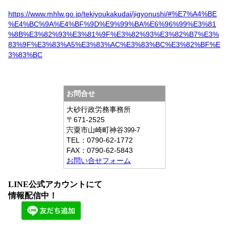
https://www.mhlw.go.jp/tekiyoukakudai/jigyonushi/#%E7%A4%BE
%E4%BC%9A%E4%BF%9D%E9%99%BA%E6%96%99%E3%81
%8B%E3%82%93%E3%81%9F%E3%82%93%E3%82%B7%E3%
83%9F%E3%83%A5%E3%83%AC%E3%83%BC%E3%82%BF%E
3%83%BC
お問合せ
大砂行政労務事務所
〒671-2525
宍粟市山崎町神谷
399-7
TEL：
0790-62-1772
FAX：
0790-62-5843
お問い合せフォーム
LINE公式アカウントにて
情報配信中！