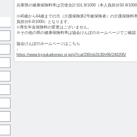
兵庫県の健康保険料率は労使合計101.8/1000（本人負担分50.9/10
※40歳から64歳までの方（介護保険第2号被保険者）の介護保険料率は労
負担分8.0/1000）となります。
※厚生年金保険料の変更はございません。
※その他の県の健康保険料率は協会けんぽのホームページでご確認
協会けんぽのホームページはこちら
↓
https://www.kyoukaikenpo.or.jp/g7/cat330/sb3130/r06/240205/