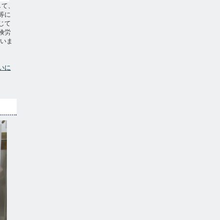
して、
等に
じて
険労
ていま
いに