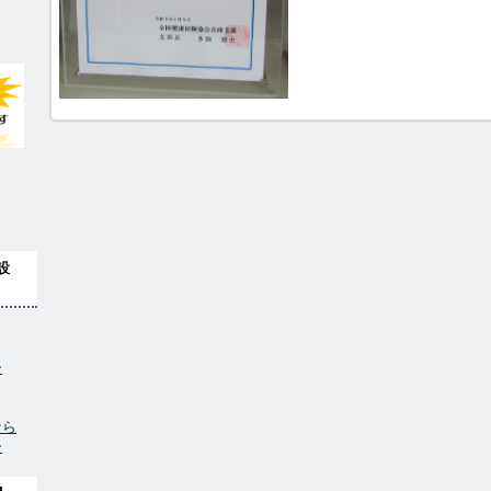
。
設
ー
なら
ー