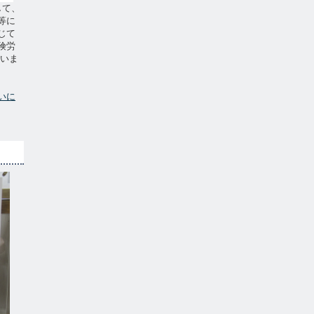
して、
等に
じて
険労
ていま
いに