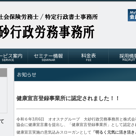
健康宣言登録事業所に認定されました！！
令和６年3月6日 オオスナグループ 大砂行政労務事務所と株式
て
協会に健康宣言書を提出し、「健康宣言登録事業所」として認定さ
健康宣言実施の意気込みスローガンとして
「明るく元気に活き活き