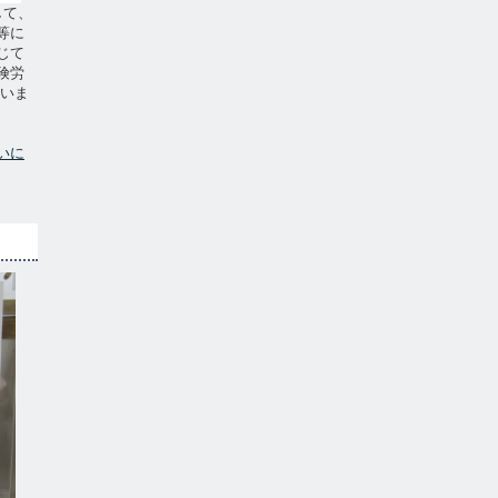
して、
等に
じて
険労
ていま
いに