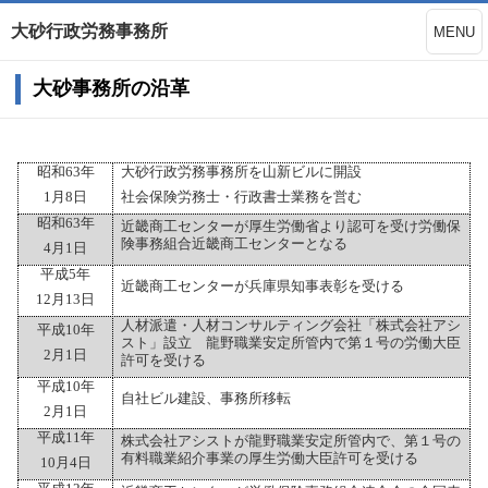
大砂行政労務事務所
MENU
大砂事務所の沿革
昭和
63
年
大砂行政労務事務所を山新ビルに開設
1
月
8
日
社会保険労務士・行政書士業務を営む
昭和
63
年
近畿商工センターが厚生労働省より認可を受け労働保
険事務組合近畿商工センターとなる
4
月
1
日
平成
5
年
近畿商工センターが兵庫県知事表彰を受ける
12
月
13
日
人材派遣・人材コンサルティング会社「株式会社アシ
平成
10
年
スト」設立 龍野職業安定所管内で第１号の労働大臣
2
月
1
日
許可を受ける
平成
10
年
自社ビル建設、事務所移転
2
月
1
日
平成
11
年
株式会社アシストが龍野職業安定所管内で、第１号の
有料職業紹介事業の厚生労働大臣許可を受ける
10
月
4
日