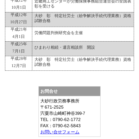
平成
12
年
近畿商工センターが労働保険事務組合連合会の全国表
彰を受ける
10
月
1
日
平成
12
年
大砂 彰 特定社労士（紛争解決手続代理業務）資格
試験合格
10
月
27
日
平成
21
年
労働問題判例研究会を主催
4
月
1
日
平成
25
年
ひまわり相続・遺言相談所 開設
7
月
1
日
平成
28
年
大砂 彰 特定社労士（紛争解決手続代理業務）資格
試験合格
12
月
7
日
お問合せ
大砂行政労務事務所
〒671-2525
宍粟市山崎町神谷
399-7
TEL：
0790-62-1772
FAX：
0790-62-5843
お問い合せフォーム