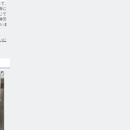
して、
等に
じて
険労
ていま
いに