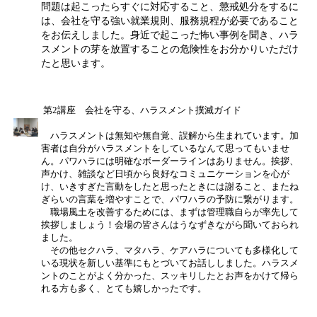
問題は起こったらすぐに対応すること、懲戒処分をするに
は、会社を守る強い就業規則、服務規程が必要であること
をお伝えしました。身近で起こった怖い事例を聞き、ハラ
スメントの芽を放置することの危険性をお分かりいただけ
たと思います。
第2講座 会社を守る、ハラスメント撲滅ガイド
ハラスメントは無知や無自覚、誤解から生まれています。加
害者は自分がハラスメントをしているなんて思ってもいませ
ん。パワハラには明確なボーダーラインはありません。挨拶、
声かけ、雑談など日頃から良好なコミュニケーションを心が
け、いきすぎた言動をしたと思ったときには謝ること、またね
ぎらいの言葉を増やすことで、パワハラの予防に繋がります。
職場風土を改善するためには、まずは管理職自らが率先して
挨拶しましょう！会場の皆さんはうなずきながら聞いておられ
ました。
その他セクハラ、マタハラ、ケアハラについても多様化して
いる現状を新しい基準にもとづいてお話ししました。ハラスメ
ントのことがよく分かった、スッキリしたとお声をかけて帰ら
れる方も多く、とても嬉しかったです。